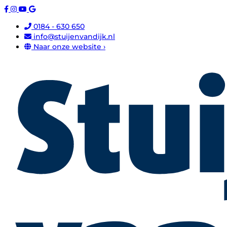
0184 - 630 650
info@stuijenvandijk.nl
Naar onze website ›